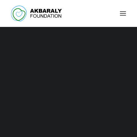
Unisciti alla
Fondazione Akbaraly
Il sostegno e la disponibilità dei nostri partner
attuali e potenziali sono importanti per noi.
Akbaraly Foundation
IT19F0306909606100000174474
BIC
: BCITITMM