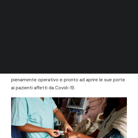
RICERCA
Oggi, ancora una volta, la nostra Fondazione è in prima
linea nella lotta contro il Covid-19 mentre il
Madagascar affronta la seconda ondata di pandemia,
quasi un anno dopo l’inizio di questa sfida globale.
Il nostro centro Kintana ad Antananarivo ha riaperto,
su richiesta del Ministero della Salute, ed è ora
pienamente operativo e pronto ad aprire le sue porte
ai pazienti affetti da Covid-19.