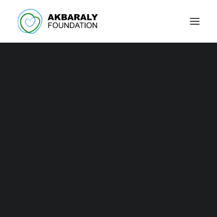
Il centro Kintana
riapre per
combattere il Covid-
19