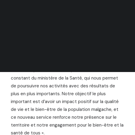
RECHERCHE
La Fondation Akbaraly, en collaboration avec UNICEF
Madagascar, a inauguré son nouveau service de
vaccination contre le Covid-19 : un élément essentiel
pour garantir la reprise du pays après la pandémie.
« Nous sommes fiers de ce partenariat », souligne la
Présidente, Cinzia Catalfamo, « et du soutien
constant du ministère de la Santé, qui nous permet
de poursuivre nos activités avec des résultats de
plus en plus importants. Notre objectif le plus
important est d’avoir un impact positif sur la qualité
de vie et le bien-être de la population malgache, et
ce nouveau service renforce notre présence sur le
territoire et notre engagement pour le bien-être et la
santé de tous ».