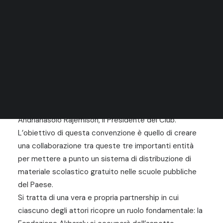
RICERCA
Il 5 febbraio 2018, la Fondazione Akbaraly,
rappresentata dal suo amministratore, il sig. Tiana
Rasamimanana, ha firmato un accordo con il Ministero
dell’Educazione, rappresentato dal Ministro in persona,
il sig. Paul Andrianiaina Rabary, e il Rotary Club
Mahamasina, rappresentato dal sig. Harindrianja
Andrianasolo Rajemison, il Presidente del Club.
L’obiettivo di questa convenzione è quello di creare
una collaborazione tra queste tre importanti entità
per mettere a punto un sistema di distribuzione di
materiale scolastico gratuito nelle scuole pubbliche
del Paese.
Si tratta di una vera e propria partnership in cui
ciascuno degli attori ricopre un ruolo fondamentale: la